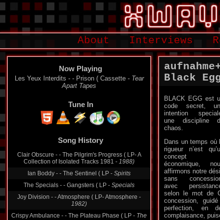
About
Interviews
R
aufnahme
Now Playing
Black Eg
Les Yeux Interdits - - Prison ( Cassette -
Tear
Apart Tapes
BLACK EGG est 
Tune In
code secret, u
intention special
une discipline 
chaos.
Song History
Dans un temps où 
Clair Obscure - - The Pilgrim's Progress ( LP- A
rigueur n’est qu’
Collection of Isolated Tracks 1981 -
1988)
concept
économique, no
Ian Boddy - - The Sentinel ( LP -
Spirits
affirmons notre dési
The Specials - - Gangsters ( LP -
Specials
sans concessio
avec persistanc
Joy Division - - Atmosphere ( LP- Atmosphere -
selon le mot de C
1982)
concession, guidé
Crispy Ambulance - - The Plateau Phase ( LP -
The
perfection, en
Plateau Phase
complaisance, puisé 