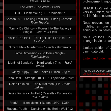
profondément, rigo
The Wake - The Wake -
Patrol
BLACK EGG est un 
CTI - - Elemental 7 ( LP -
Elemental 7
vers la lumière, ver
Section 25 - - Looking From The Hilltop ( Cassette -
réel intérieur, ouve
From The Hip
Nous croyons en l
Tommy De Chirico - - Flower Into The Factory (
mutilée, en une 
Single -
Close Your Eyes
sonique où la pares
Kissing The Pink - - The Last Film ( 12 inch -
The
Last Film
Nous voulons une
change la vie, un ar
Nitzer Ebb - - Murderous ( 12 inch -
Murderous
Limited edition of
Force Dimension - - So Dom ( Single -
vinyl, gatefold.
Fabrieksforce
Month of Sunday's - - Hard World ( 7inch -
Hard
Listen and order he
World
Skinny Puppy - - The Choke ( 12inch -
Dig It
Posted on October 16t
Dono Detti - - Strange Fruit ( LP -
Esplanada Hotel
aufnahme+wiedergabe
Deine Lakaien - - The Mirror Men ( LP -
Deine
Lakaien
Devil's Picnic - - Untitled ( Cassette -
Pomme Ou
Pas Pomme
Fred A. - - Ik en Mezelf ( Belpop 1980 -
1989 )
Rational Youth - - Dancing on the Berlin Wall ( 12
inch -
Dancing On The Berlin Wall